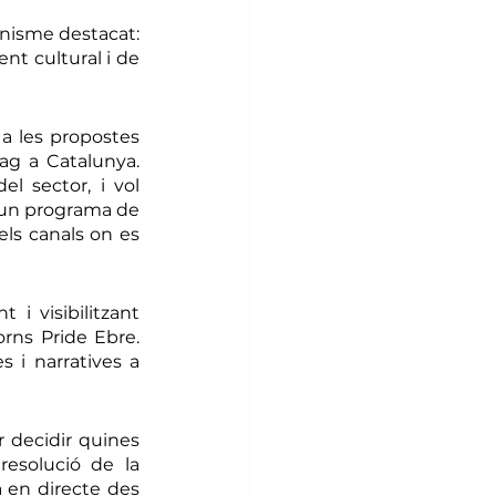
isme destacat: 
nt cultural i de 
a les propostes 
ag a Catalunya. 
 sector, i vol 
 d’un programa de 
els canals on es 
 i visibilitzant 
orns Pride Ebre. 
 i narratives a 
 decidir quines 
esolució de la 
 en directe des 