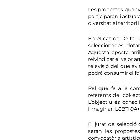
Les propostes guany
participaran i actuar
diversitat al territor
En el cas de Delta D
seleccionades, dotan
Aquesta aposta arri
reivindicar el valor a
televisió del que avi
podrà consumir el fo
Pel que fa a la convo
referents del col·lec
L’objectiu és conso
l’imaginari LGBTIQA+
El jurat de selecció
seran les propostes
convocatòria artísti