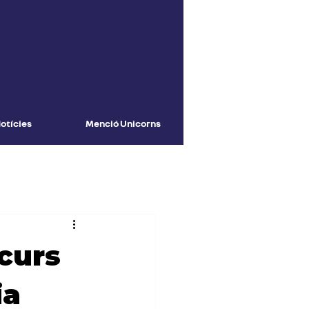
otícies
Menció Unicorns
curs
ia