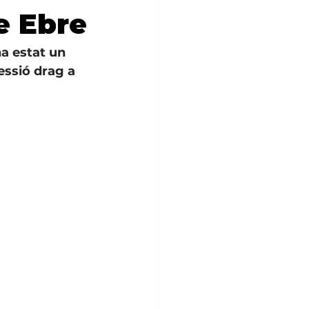
e Ebre
ha estat un 
essió drag a 