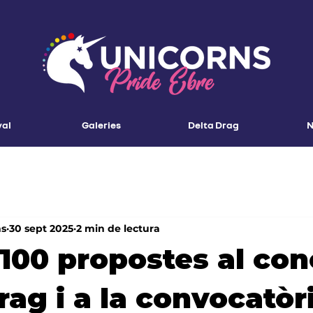
val
Galeries
Delta Drag
N
ns
30 sept 2025
2 min de lectura
100 propostes al con
rag i a la convocatòr