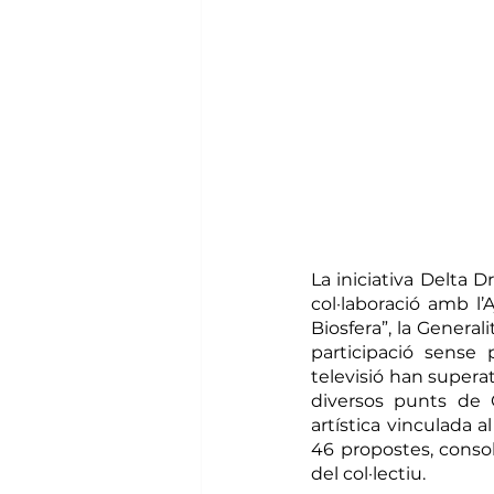
La iniciativa Delta 
col·laboració amb l’
Biosfera”, la General
participació sense 
televisió han supera
diversos punts de Ca
artística vinculada 
46 propostes, consol
del col·lectiu.