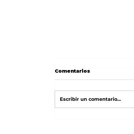
Comentarios
Escribir un comentario...
La Diputació de
Tarragona aposta per
les entitats culturals i