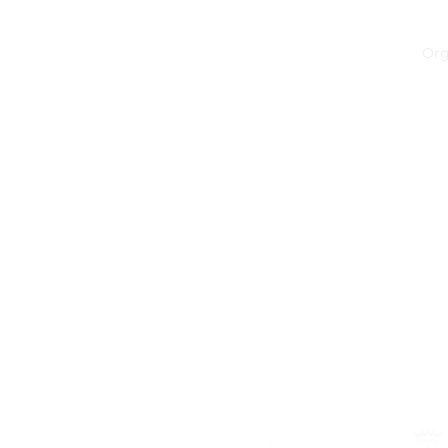
el talent emergent
amb Delta Drag
Org