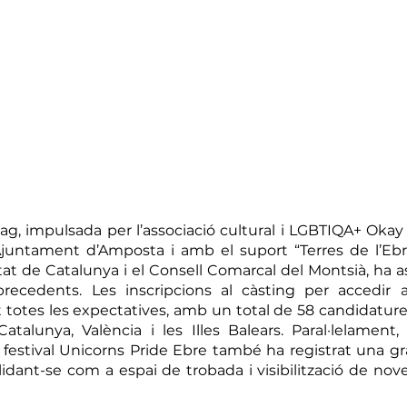
Drag, impulsada per l’associació cultural i LGBTIQA+ Okay
Ajuntament d’Amposta i amb el suport “Terres de l’Ebre
itat de Catalunya i el Consell Comarcal del Montsià, ha as
precedents. Les inscripcions al càsting per accedir 
t totes les expectatives, amb un total de 58 candidature
talunya, València i les Illes Balears. Paral·lelament, 
al festival Unicorns Pride Ebre també ha registrat una gr
idant-se com a espai de trobada i visibilització de noves