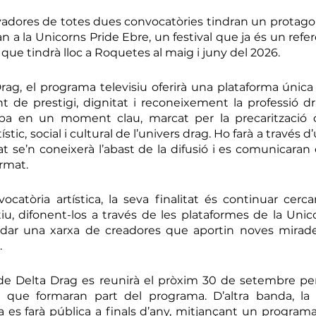
adores de totes dues convocatòries tindran un protagon
an a la Unicorns Pride Ebre, un festival que ja és un refere
i i que tindrà lloc a Roquetes al maig i juny del 2026.
rag, el programa televisiu oferirà una plataforma única 
t de prestigi, dignitat i reconeixement la professió dr
ba en un moment clau, marcat per la precarització del
rtístic, social i cultural de l’univers drag. Ho farà a través
at se’n coneixerà l’abast de la difusió i es comunicaran 
rmat.
catòria artística, la seva finalitat és continuar cercant
tiu, difonent-los a través de les plataformes de la Unic
lidar una xarxa de creadores que aportin noves mirades
.
 de Delta Drag es reunirà el pròxim 30 de setembre per
 que formaran part del programa. D’altra banda, la r
ca es farà pública a finals d’any, mitjançant un programa