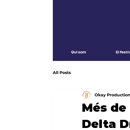
Qui som
El festi
All Posts
Okay Productio
Més de 
Delta D