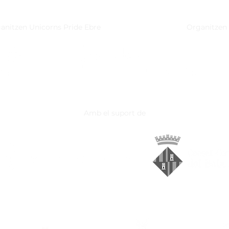
comunitat rural
LGB
anitzen Unicorns Pride Ebre
Organitzen
Amb el suport de