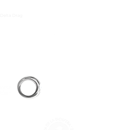
TI-fòbia
 Delta Drag