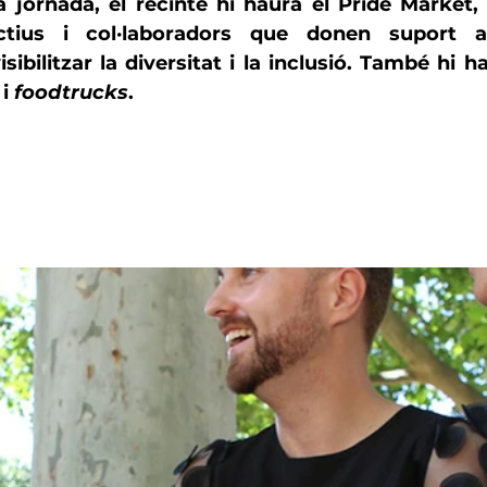
a jornada, el recinte hi haurà el
 Pride Market
,
ctius
 i 
col·laboradors
 que donen suport a 
 i 
foodtrucks
.