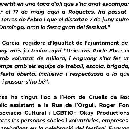
vertit en una taca d’oli que s’ha anat escampant 
r el 17 de maig aquí a Roquetes, ha passat p
Terres de l’Ebre i que el dissabte 7 de juny culmi
 Domingo, amb la festa gran del festival.”
 Garcia, regidora d’Igualtat de l’ajuntament d
ny més ja tenim aquí l’Unicorns Pride Ebre, 
mb voluntat de millora, i enguany s’ha fet un
mps amb els equips de treball, escola, brigada,
 festa oberta, inclusiva i respectuosa a la qu
 i passar-s’ho bé”
.
sa ha tingut lloc a l’Hort de Cruells de Ro
lic assistent a la Rua de l’Orgull. 
Roger Fon
ssociació Cultural i LGBTIQ+ Okay Production
tes les persones sòcies i voluntàries, empreses i
reballant en la celebració del festival. Engua