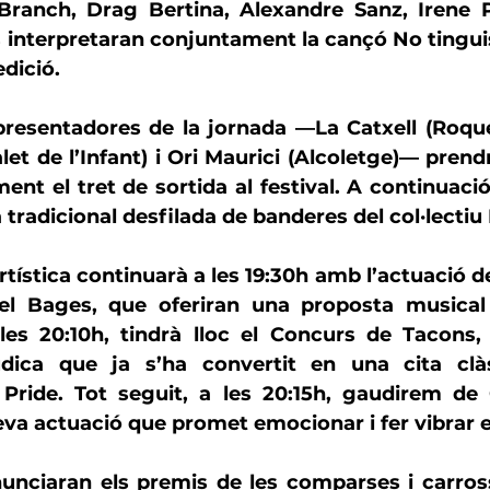
 Branch
, 
Drag Bertina
, 
Alexandre Sanz
, 
Irene 
ls interpretaran conjuntament la cançó 
No tingui
edició.
 presentadores de la jornada —
La Catxell 
(Roque
let de l’Infant) i 
Ori Maurici 
(Alcoletge)— prendr
ent el tret de sortida al festival. A continuació,
 tradicional desfilada de banderes del col·lectiu
tística continuarà a les 19:30h amb l’actuació d
del Bages, que oferiran una proposta musical 
 les 20:10h, tindrà lloc el Concurs de Tacons, 
lúdica que ja s’ha convertit en una cita clàs
Pride. Tot seguit, a les 20:15h, gaudirem de 
seva actuació que promet emocionar i fer vibrar e
nunciaran els premis de les comparses i carross