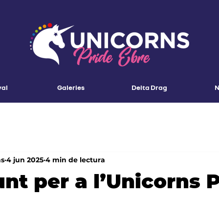
val
Galeries
Delta Drag
N
ns
4 jun 2025
4 min de lectura
unt per a l’Unicorns 