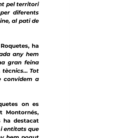
pel territori 
er diferents 
ne, al pati de 
e Roquetes,
 ha 
cada any hem 
a gran feina 
 tècnics… Tot 
e convidem a 
quetes on es 
t Montornés, 
s
 ha destacat 
 entitats que 
ny hem pogut 