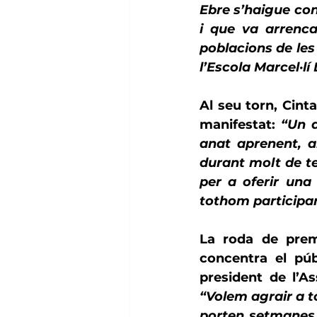
Ebre s’haigue con
i que va arrenca
poblacions de les 
l’Escola Marcel·lí
Al seu torn, 
Cinta
manifestat: 
“Un a
anat aprenent, a
durant molt de te
per a oferir una
tothom participar
La roda de prem
concentra el púb
president de l’A
“Volem agrair a to
porten setmanes t