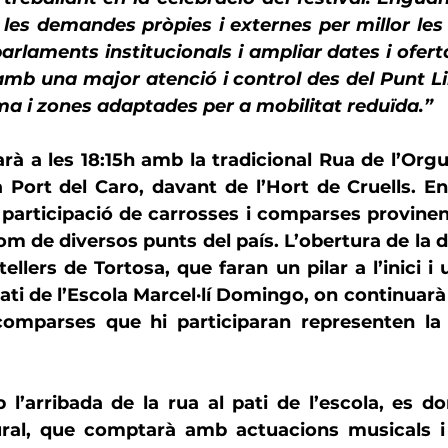
les demandes pròpies i externes per millor les 
rlaments institucionals i ampliar dates i oferta 
mb una major atenció i control des del Punt Lila
ma i zones adaptades per a mobilitat reduïda.”
arà a les 18:15h amb la tradicional 
Rua de l’Orgu
 Port del Caro, davant de l’
Hort de Cruells
. En
articipació de carrosses i comparses provinent
om de diversos punts del país. L’obertura de la de
tellers de Tortosa
, que faran un pilar a l’inici i 
ati de l’Escola Marcel·lí Domingo
, on continuarà 
omparses que hi participaran representen la pl
 l’arribada de la rua al pati de l’escola, es do
ral, que comptarà amb actuacions musicals i a