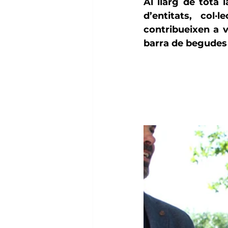
Al llarg de tota l
d’
entitats
, 
col·le
barra de begudes