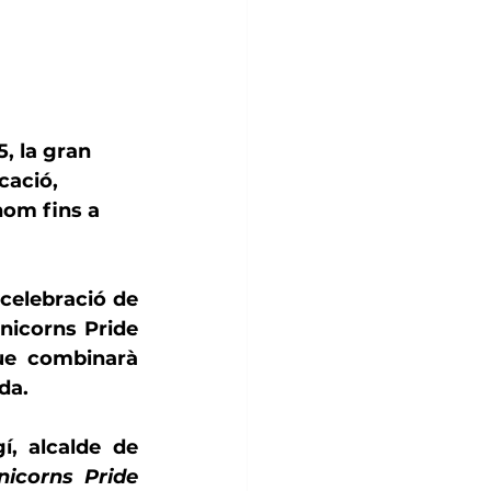
5
, la gran 
cació, 
hom fins a 
 celebració de 
nicorns Pride 
que combinarà 
da.
í, alcalde de 
corns Pride 