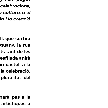
celebracions, 
cultura, o el 
 i la creació 
ll
, que sortirà 
guany, la rua 
s tant de les 
sfilada anirà 
un castell a la 
la celebració. 
uralitat del 
narà pas a la 
rtístiques a 