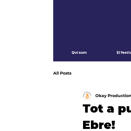
Qui som
El festi
All Posts
Okay Productio
Tot a p
Ebre!