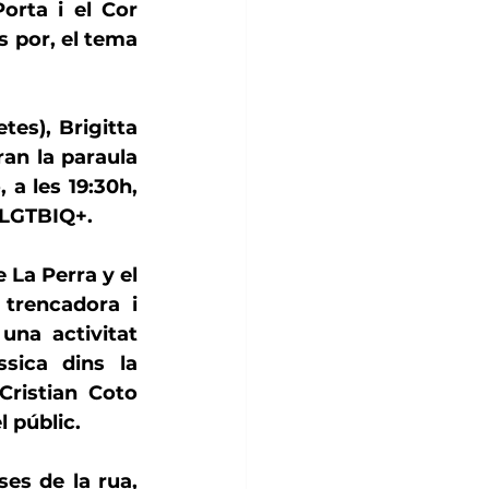
Porta
 i el 
Cor 
s por
, el tema 
tes), 
Brigitta 
an la paraula 
 a les 19:30h, 
 LGTBIQ+. 
e 
La Perra y el 
trencadora i 
una activitat 
sica dins la 
Cristian Coto 
l públic.
es de la rua, 