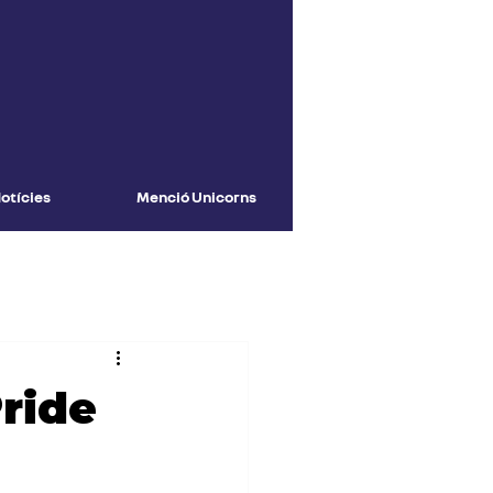
otícies
Menció Unicorns
Pride