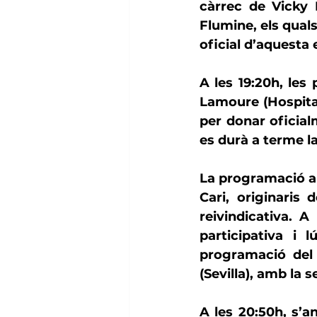
càrrec de 
Vicky
Flumine
, els qua
oficial d’aquesta 
A les 19:20h, les
Lamoure
 (Hospita
per donar oficialm
es durà a terme la
La programació ar
Cari
, originaris 
reivindicativa. A
participativa i 
programació del 
(Sevilla), amb la 
A les 20:50h, s’a