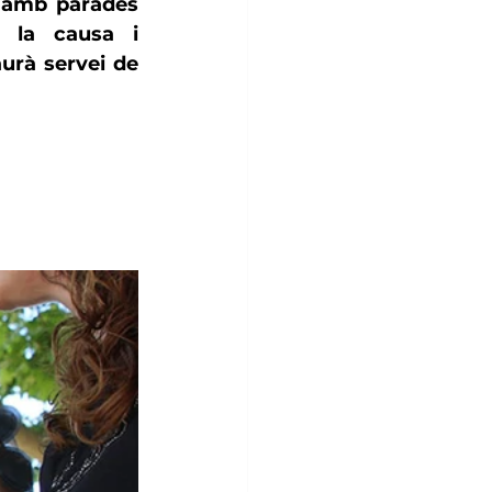
 amb parades 
la causa i 
contribueixen a visibilitzar la diversitat i la inclusió. També hi haurà servei de 