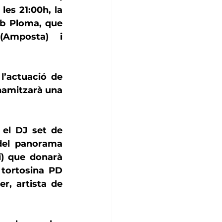
 les 21:00h, la 
b Ploma
, que 
 (Amposta) i 
La nit musical començarà a escalfar motors a les 21:45h amb l’actuació de 
inamitzarà una 
La gran festa electrònica de la nit arrencarà a les 22:30h amb el DJ set de 
del panorama 
í) que donarà 
 tortosina PD 
er
, artista de 