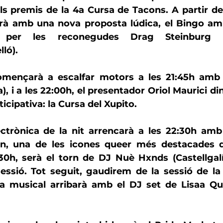
s premis de la 4a 
Cursa de Tacons
. A partir de
arà amb una nova proposta lúdica, el 
Bingo am
t per les reconegudes 
Drag
Steinburg
lló).
), i a les 22:00h, el presentador Oriol Maurici d
icipativa: la 
Cursa del Xupito
.
n
, una de les icones queer més destacades 
:30h, serà el torn de DJ 
Nuè Hxnds
 (Castellgal
sessió. Tot seguit, gaudirem de la sessió de la
da musical arribarà amb el DJ set de 
Lisaa Qu