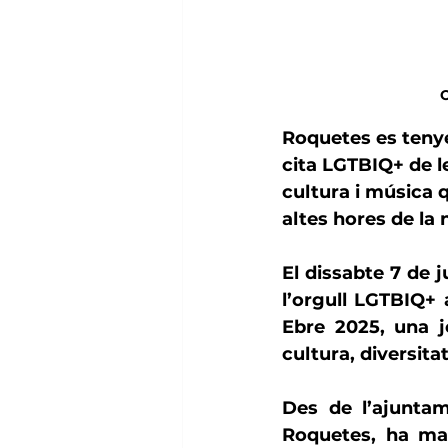
O
Roquetes es tenyei
cita LGTBIQ+ de le
cultura i música q
altes hores de la n
El dissabte 
7 de j
l’orgull LGTBIQ+ 
Ebre 2025, una jo
cultura, diversita
Des de l’ajuntam
Roquetes
, ha ma