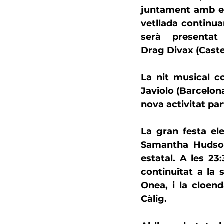
juntament amb el
vetllada continu
serà presenta
Drag
Divax
 (Caste
Javiolo
 (Barcelona
nova activitat part
Samantha Hudso
estatal. A les 23
continuïtat a la 
Onea, i la cloen
Càlig.