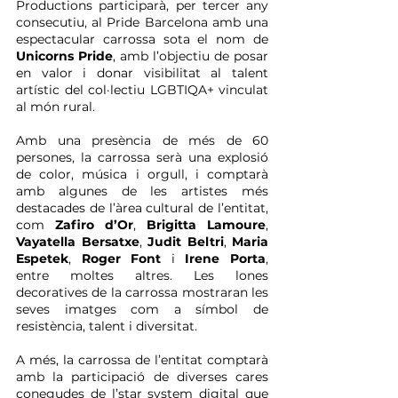
Productions participarà, per tercer any 
consecutiu, al Pride Barcelona amb una 
espectacular carrossa sota el nom de 
Unicorns Pride
, amb l’objectiu de posar 
en valor i donar visibilitat al talent 
artístic del col·lectiu LGBTIQA+ vinculat 
al món rural.
Amb una presència de més de 60 
persones, la carrossa serà una explosió 
de color, música i orgull, i comptarà 
amb algunes de les artistes més 
destacades de l’àrea cultural de l’entitat, 
com 
Zafiro d’Or
, 
Brigitta Lamoure
, 
Vayatella Bersatxe
, 
Judit Beltri
, 
Maria 
Espetek
, 
Roger Font
 i 
Irene Porta
, 
entre moltes altres. Les lones 
decoratives de la carrossa mostraran les 
seves imatges com a símbol de 
resistència, talent i diversitat.
A més, la carrossa de l’entitat comptarà 
amb la participació de diverses cares 
conegudes de l’star system digital que 