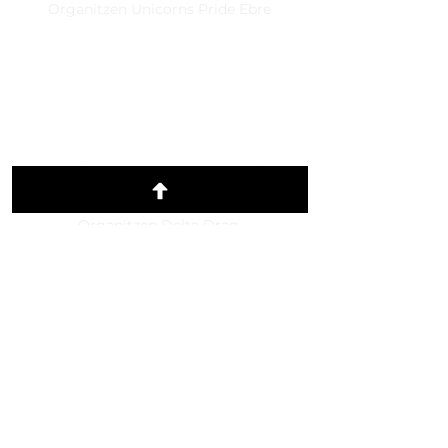
Organitzen Unicorns Pride Ebre
Organitzen Delta Drag
Amb el suport de