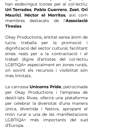
han esdevingut icones per al col·lectiu: 
Uri Terrades
, 
Pablo Guerrero
, 
Zoet
, 
Ori 
Maurici
, 
Héctor el Morritos
, així com 
membres destacats de l’
Associació 
Tiresias
.
Okay Productions, entitat sense ànim de 
lucre, treballa per la promoció i 
dignificació del sector cultural, facilitant 
eines reals per a la contractació i el 
treball digne d’artistes del col·lectiu 
LGBTIQA+ especialment en zones rurals, 
on sovint els recursos i visibilitat són 
més limitats.
La carrossa 
Unicorns Pride
, patrocinada 
per Okay Productions i l’empresa de 
destil·lats Rives, oferirà una plataforma 
per celebrar la diversitat d’una manera 
única, divertida i festiva, apropant el 
món rural a una de les manifestacions 
LGBTIQA+ més importants del sud 
d’Europa.